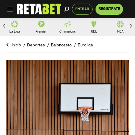
Buscar:
REGÍSTRATE
ENTRAR
La Liga
Premier
Champions
UEL
NBA
Inicio
Deportes
Baloncesto
Euroliga
Estás aquí: