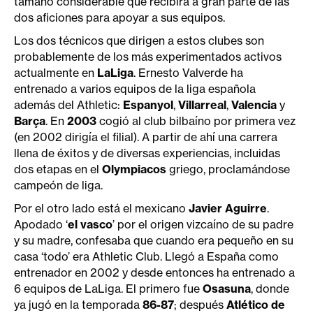
tamaño considerable que recibirá a gran parte de las
dos aficiones para apoyar a sus equipos.
Los dos técnicos que dirigen a estos clubes son
probablemente de los más experimentados activos
actualmente en
LaLiga
. Ernesto Valverde ha
entrenado a varios equipos de la liga española
además del Athletic:
Espanyol
,
Villarreal
,
Valencia
y
Barça
. En
2003
cogió al club bilbaíno por primera vez
(en 2002 dirigía el filial). A partir de ahí una carrera
llena de éxitos y de diversas experiencias, incluidas
dos etapas en el
Olympiacos
griego, proclamándose
campeón de liga.
Por el otro lado está el mexicano
Javier Aguirre
.
Apodado ‘
el vasco
’ por el origen vizcaíno de su padre
y su madre, confesaba que cuando era pequeño en su
casa ‘todo’ era Athletic Club. Llegó a España como
entrenador en 2002 y desde entonces ha entrenado a
6 equipos de LaLiga. El primero fue
Osasuna
, donde
ya jugó en la temporada
86-87
; después
Atlético de