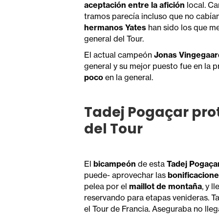
aceptación entre la afición
local. Ca
tramos parecía incluso que no cabían
hermanos Yates
han sido los que m
general del Tour.
El actual campeón
Jonas Vingegaar
general y su mejor puesto fue en la 
poco
en la general.
Tadej Pogaçar prot
del Tour
El
bicampeón
de esta
Tadej Pogaça
puede- aprovechar las
bonificacion
pelea por el
maillot de montaña
, y 
reservando para etapas venideras. 
el Tour de Francia. Aseguraba no lleg