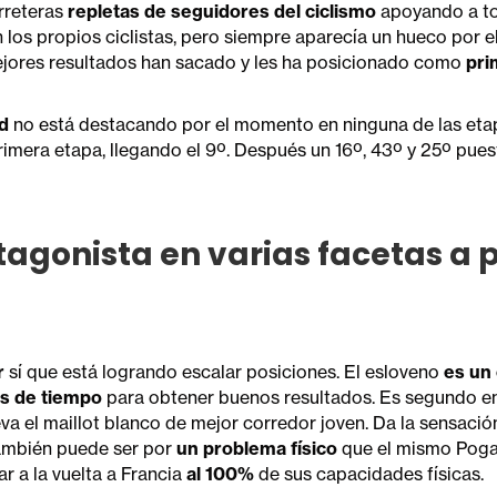
rreteras
repletas de seguidores del ciclismo
apoyando a to
 los propios ciclistas, pero siempre aparecía un hueco por e
ejores resultados han sacado y les ha posicionado como
pri
d
no está destacando por el momento en ninguna de las eta
primera etapa, llegando el 9º. Después un 16º, 43º y 25º pue
agonista en varias facetas a p
r
sí que está logrando escalar posiciones. El esloveno
es un
es de tiempo
para obtener buenos resultados. Es segundo en 
lleva el maillot blanco de mejor corredor joven. Da la sensaci
También puede ser por
un problema físico
que el mismo Poga
ar a la vuelta a Francia
al 100%
de sus capacidades físicas.