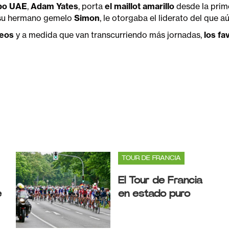
po UAE
,
Adam Yates
, porta
el maillot amarillo
desde la prime
su hermano gemelo
Simon
, le otorgaba el liderato del que a
neos
y a medida que van transcurriendo más jornadas,
los fa
TOUR DE FRANCIA
El Tour de Francia
e
en estado puro