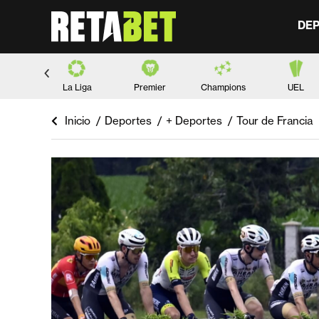
DE
lots
La Liga
Premier
Champions
UEL
Inicio
Deportes
+ Deportes
Tour de Francia
Estás aquí: