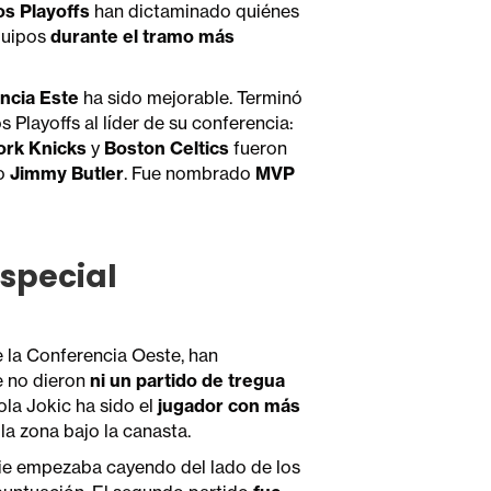
os Playoffs
han dictaminado quiénes
quipos
durante el tramo más
ncia Este
ha sido mejorable. Terminó
s Playoffs al líder de su conferencia:
rk Knicks
y
Boston Celtics
fueron
do
Jimmy Butler
. Fue nombrado
MVP
especial
e la Conferencia Oeste, han
 no dieron
ni un partido de tregua
la Jokic ha sido el
jugador con más
la zona bajo la canasta.
rie empezaba cayendo del lado de los