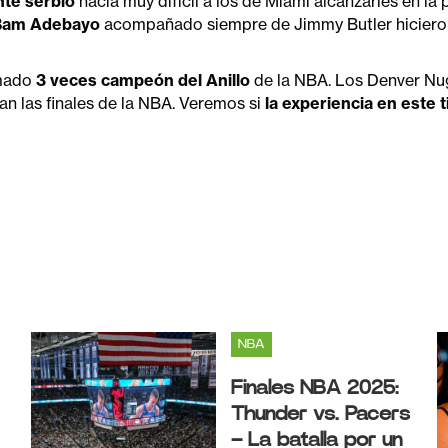
nte serbio
hacía muy difícil a los de Miami alcanzarles en la
Bam Adebayo
acompañado siempre de Jimmy Butler hicieron 
amado
3 veces campeón del Anillo
de la NBA. Los Denver Nug
an las finales de la NBA. Veremos si
la experiencia en este 
NBA
Finales NBA 2025:
Thunder vs. Pacers
– La batalla por un