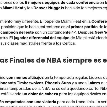
uaciones de los
8 mejores equipos de cada conferencia
en
l
os
Miami Heat
y los
Denver Nuggets
han sido los mejores e
miento muy diferente. El papel de Miami Heat en la
Confere
 posición que le hacía enfrentarse en
el primer partido
de lo
l
campeón del este c
on un contundente 4-1. Después
New Yo
lstra
. El
jugador diferencial del equipo
de Miami está sien
sus clases magistrales frente a los Celtics.
las Finales de NBA siempre es 
ino
con menos altibajos
en la temporada regular. Líderes d
innesota Timberwolves
,
Phoenix Suns
y a unos
Lakers
que
ltimas temporadas de la NBA no se está quedando corto. Niko
y está siendo
un dolor de cabeza
para los equipos rivales en 
án empatadas con una victoria
para cada franquicia. La se