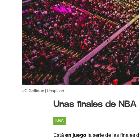
JC Gellidon | Unsplash
Unas finales de NBA
NBA
Está
en juego
la serie de las finale