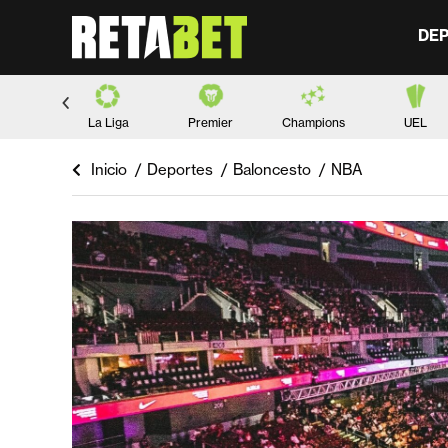
DE
lots
La Liga
Premier
Champions
UEL
Inicio
Deportes
Baloncesto
NBA
Estás aquí: