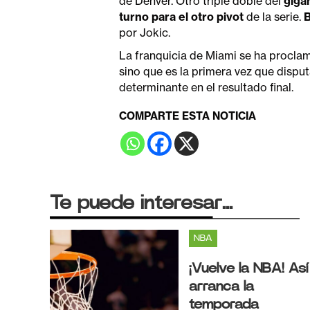
de Denver. Otro triple doble del
giga
turno para el otro pivot
de la serie.
por Jokic.
La franquicia de Miami se ha procl
sino que es la primera vez que disput
determinante en el resultado final.
COMPARTE ESTA NOTICIA
Te puede interesar...
NBA
¡Vuelve la NBA! Así
arranca la
temporada