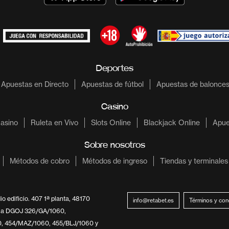
Deportes
Apuestas en Directo
Apuestas de fútbol
Apuestas de balonces
Casino
asino
Ruleta en Vivo
Slots Online
Blackjack Online
Apue
Sobre nosotros
Métodos de cobro
Métodos de ingreso
Tiendas y terminales
 edificio. 407 1ª planta, 48170
info@retabet.es
Términos y con
 la DGOJ 326/GA/1060,
, 454/MAZ/1060, 455/BLJ/1060 y