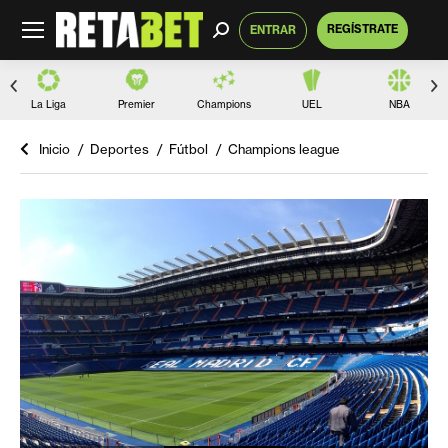
Buscar:
REGÍSTRATE
ENTRAR
La Liga
Premier
Champions
UEL
NBA
Inicio
Deportes
Fútbol
Champions league
Estás aquí: