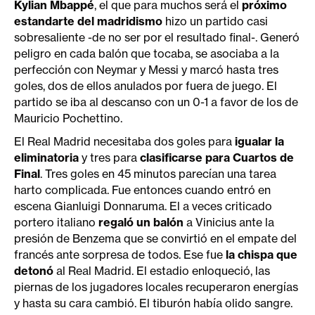
Kylian Mbappé
, el que para muchos será el
próximo
estandarte del madridismo
hizo un partido casi
sobresaliente -de no ser por el resultado final-. Generó
peligro en cada balón que tocaba, se asociaba a la
perfección con Neymar y Messi y marcó hasta tres
goles, dos de ellos anulados por fuera de juego. El
partido se iba al descanso con un 0-1 a favor de los de
Mauricio Pochettino.
El Real Madrid necesitaba dos goles para
igualar la
eliminatoria
y tres para
clasificarse para Cuartos de
Final
. Tres goles en 45 minutos parecían una tarea
harto complicada. Fue entonces cuando entró en
escena Gianluigi Donnaruma. El a veces criticado
portero italiano
regaló un balón
a Vinicius ante la
presión de Benzema que se convirtió en el empate del
francés ante sorpresa de todos. Ese fue
la chispa que
detonó
al Real Madrid. El estadio enloqueció, las
piernas de los jugadores locales recuperaron energías
y hasta su cara cambió. El tiburón había olido sangre.