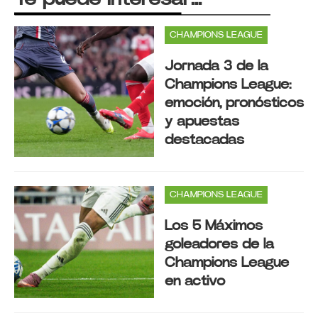
CHAMPIONS LEAGUE
Jornada 3 de la
Champions League:
emoción, pronósticos
y apuestas
destacadas
CHAMPIONS LEAGUE
Los 5 Máximos
goleadores de la
Champions League
en activo