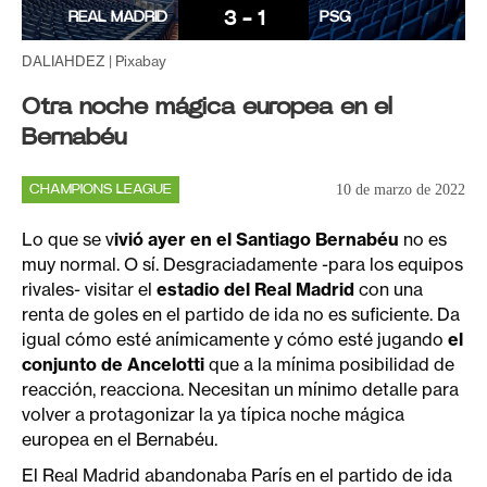
3 - 1
REAL MADRID
PSG
DALIAHDEZ | Pixabay
Otra noche mágica europea en el
Bernabéu
10 de marzo de 2022
CHAMPIONS LEAGUE
Lo que se v
ivió ayer en el Santiago Bernabéu
no es
muy normal. O sí. Desgraciadamente -para los equipos
rivales- visitar el
estadio del Real Madrid
con una
renta de goles en el partido de ida no es suficiente. Da
igual cómo esté anímicamente y cómo esté jugando
el
conjunto de Ancelotti
que a la mínima posibilidad de
reacción, reacciona. Necesitan un mínimo detalle para
volver a protagonizar la ya típica noche mágica
europea en el Bernabéu.
El Real Madrid abandonaba París en el partido de ida